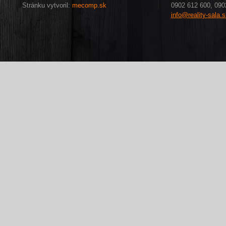
Stránku vytvoril:
mecomp.sk
0902 612 600, 090
info@reality-sala.s