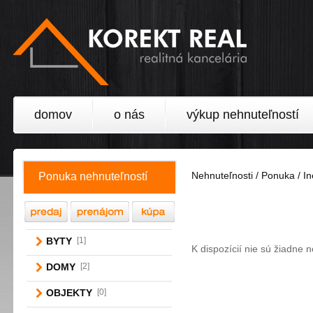
domov
o nás
výkup nehnuteľností
Nehnuteľnosti / Ponuka / In
Ponuka nehnuteľností
BYTY
[1]
K dispozícií nie sú žiadne 
DOMY
[2]
OBJEKTY
[0]