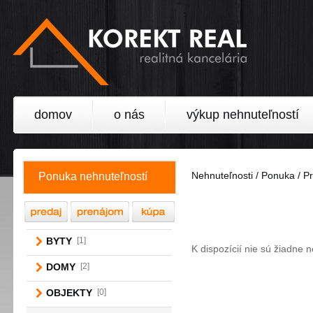
domov
o nás
výkup nehnuteľností
Nehnuteľnosti / Ponuka / P
Ponuka nehnuteľností
BYTY
[1]
K dispozícií nie sú žiadne 
DOMY
[2]
OBJEKTY
[0]