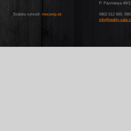
P. Pázmánya 49/3,
Stránku vytvoril:
mecomp.sk
0902 612 600, 090
info@reality-sala.s