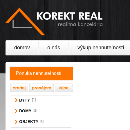
domov
o nás
výkup nehnuteľností
Ponuka nehnuteľností
BYTY
[1]
DOMY
[2]
OBJEKTY
[0]