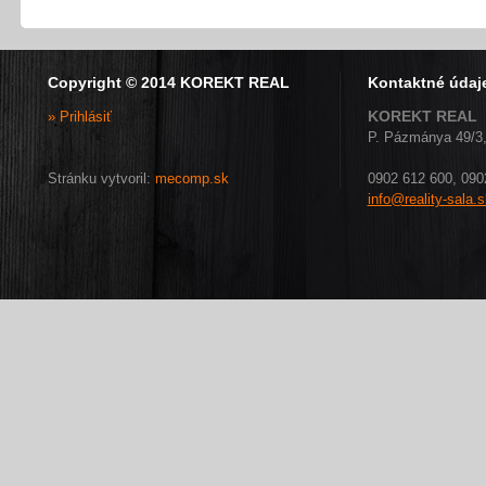
Copyright © 2014 KOREKT REAL
Kontaktné údaj
KOREKT REAL
» Prihlásiť
P. Pázmánya 49/3,
Stránku vytvoril:
mecomp.sk
0902 612 600, 090
info@reality-sala.s