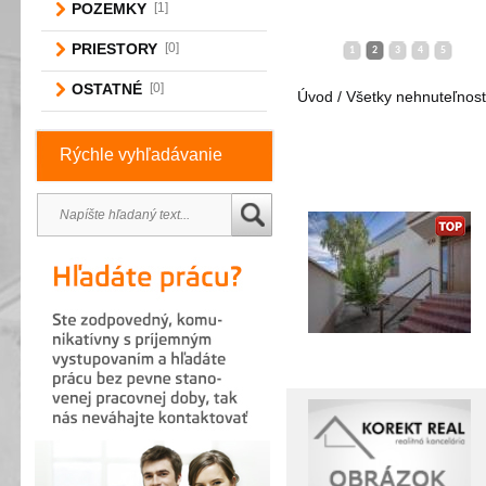
POZEMKY
[1]
PRIESTORY
[0]
1
2
3
4
5
OSTATNÉ
[0]
Úvod / Všetky nehnuteľnost
Rýchle vyhľadávanie