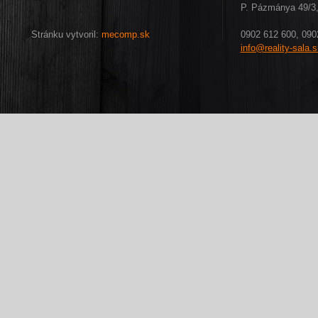
P. Pázmánya 49/3,
Stránku vytvoril:
mecomp.sk
0902 612 600, 090
info@reality-sala.s