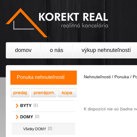
domov
o nás
výkup nehnuteľností
Nehnuteľnosti / Ponuka / P
Ponuka nehnuteľností
BYTY
[1]
K dispozícií nie sú žiadne 
DOMY
[2]
[2]
Všetky DOMY