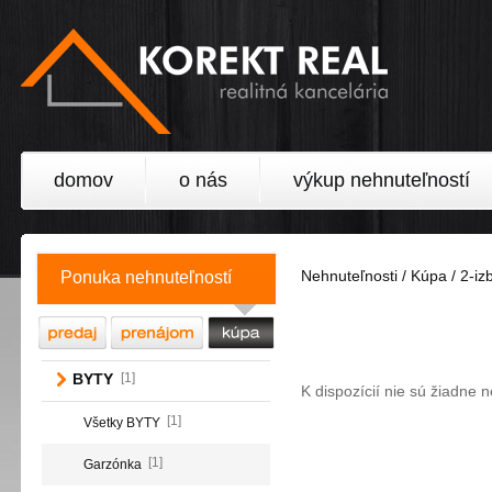
domov
o nás
výkup nehnuteľností
Nehnuteľnosti / Kúpa / 2-izb
Ponuka nehnuteľností
BYTY
[1]
K dispozícií nie sú žiadne 
[1]
Všetky BYTY
[1]
Garzónka