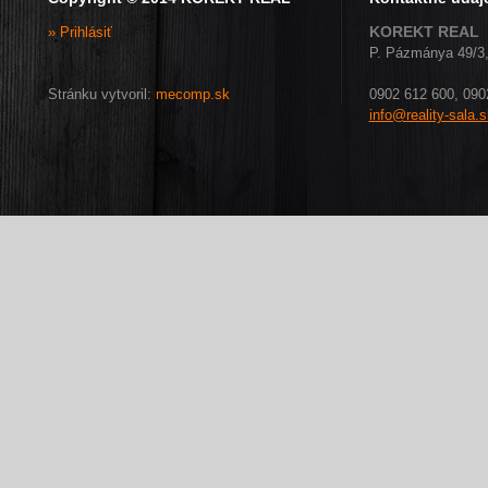
KOREKT REAL
» Prihlásiť
P. Pázmánya 49/3,
Stránku vytvoril:
mecomp.sk
0902 612 600, 090
info@reality-sala.s