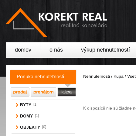
domov
o nás
výkup nehnuteľností
Nehnuteľnosti / Kúpa / Vš
Ponuka nehnuteľností
BYTY
[1]
K dispozícií nie sú žiadne 
DOMY
[1]
OBJEKTY
[0]