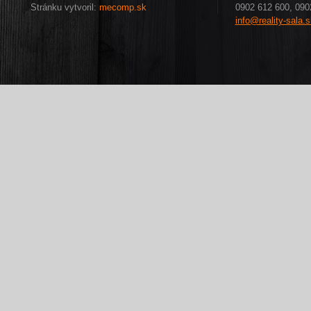
Stránku vytvoril:
mecomp.sk
0902 612 600, 090
info@reality-sala.s